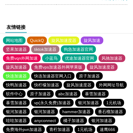
友情链接
网站地图
QuickQ
旋风加速度器
旋风加速
坚果加速器
tiktok加速器
狗急加速器官网
免费vqn外网加速
小蓝鸟
优途加速器官网
风驰加速器
旋风加速器
免费vps加速器外网苹果版
旋风加速度器
快连加速器
快连加速器官网入口
原子加速器
快鸭加速器
快柠檬加速器
旋风加速度器
外网网址导航
软件中心
原子加速器
abc加速器
暴雪加速器
暴雪加速器
vp(永久免费)加速器
银河加速器
1元机场
银河加速器
银河加速器
hammer加速器
番石榴加速器
哇哇加速器
anyconnect
橘子加速器
银河加速器
免费海外pvn加速器
青柠加速器
1元机场
速鹰666