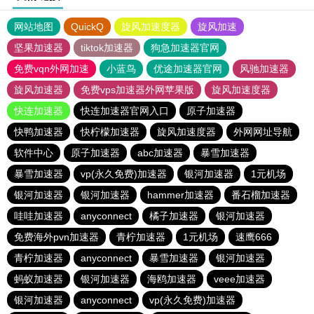
网站地图
QuickQ
旋风加速度器
旋风加速
坚果加速器
tiktok加速器
狗急加速器官网
免费vqn外网加速
小蓝鸟
优途加速器官网
风驰加速器
旋风加速器
免费vps加速器外网苹果版
旋风加速度器
快连加速器
快连加速器官网入口
原子加速器
快鸭加速器
快柠檬加速器
旋风加速度器
外网网址导航
软件中心
原子加速器
abc加速器
暴雪加速器
暴雪加速器
vp(永久免费)加速器
银河加速器
1元机场
银河加速器
银河加速器
hammer加速器
番石榴加速器
哇哇加速器
anyconnect
橘子加速器
银河加速器
免费海外pvn加速器
青柠加速器
1元机场
速鹰666
青柠加速器
anyconnect
暴雪加速器
银河加速器
蚂蚁加速器
银河加速器
海鸥加速器
veee加速器
银河加速器
anyconnect
vp(永久免费)加速器