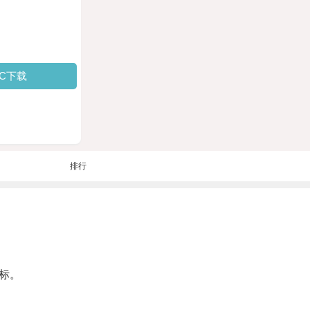
PC下载
排行
标。