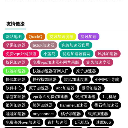
友情链接
网站地图
QuickQ
旋风加速度器
旋风加速
坚果加速器
tiktok加速器
狗急加速器官网
免费vqn外网加速
小蓝鸟
优途加速器官网
风驰加速器
旋风加速器
免费vps加速器外网苹果版
旋风加速度器
快连加速器
快连加速器官网入口
原子加速器
快鸭加速器
快柠檬加速器
旋风加速度器
外网网址导航
软件中心
原子加速器
abc加速器
暴雪加速器
暴雪加速器
vp(永久免费)加速器
银河加速器
1元机场
银河加速器
银河加速器
hammer加速器
番石榴加速器
哇哇加速器
anyconnect
橘子加速器
银河加速器
免费海外pvn加速器
青柠加速器
1元机场
速鹰666