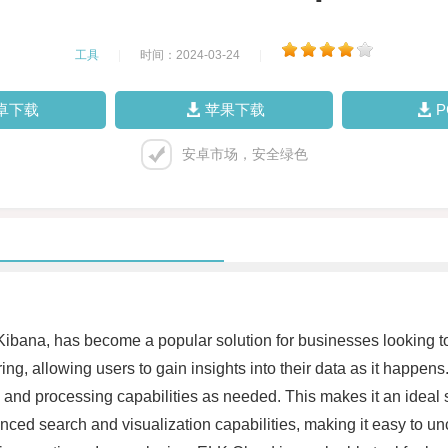
工具
|
时间：2024-03-24
|
卓下载
苹果下载
安卓市场，安全绿色
ibana, has become a popular solution for businesses looking to
ng, allowing users to gain insights into their data as it happens
and processing capabilities as needed. This makes it an ideal sol
anced search and visualization capabilities, making it easy to un