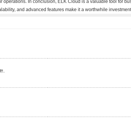
 operations. In conclusion, ELK Cloud is a valuable tool for bus
lability, and advanced features make it a worthwhile investment
野。