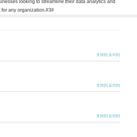
inesses looking to streamline their data analytics and
 for any organization.#3#
支持
[0]
反对
[0]
支持
[0]
反对
[0]
支持
[0]
反对
[0]