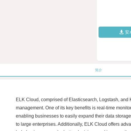
安
简介
ELK Cloud, comprised of Elasticsearch, Logstash, and K
management. One of its key benefits is real-time monitori
enabling businesses to easily expand their data storage 
to large enterprises. Additionally, ELK Cloud offers adv