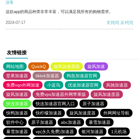
游客
这款app的商品种类非常丰富，可以满足我所有的购物需求。
2024-07-17
支持
[0]
反对
[0]
友情链接
网站地图
QuickQ
旋风加速度器
旋风加速
坚果加速器
tiktok加速器
狗急加速器官网
免费vqn外网加速
小蓝鸟
优途加速器官网
风驰加速器
旋风加速器
免费vps加速器外网苹果版
旋风加速度器
快连加速器
快连加速器官网入口
原子加速器
快鸭加速器
快柠檬加速器
旋风加速度器
外网网址导航
软件中心
原子加速器
abc加速器
暴雪加速器
暴雪加速器
vp(永久免费)加速器
银河加速器
1元机场