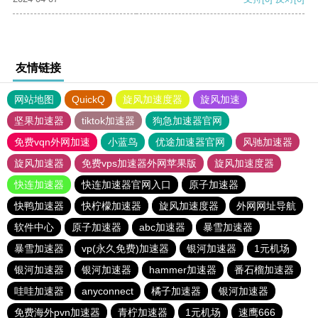
友情链接
网站地图
QuickQ
旋风加速度器
旋风加速
坚果加速器
tiktok加速器
狗急加速器官网
免费vqn外网加速
小蓝鸟
优途加速器官网
风驰加速器
旋风加速器
免费vps加速器外网苹果版
旋风加速度器
快连加速器
快连加速器官网入口
原子加速器
快鸭加速器
快柠檬加速器
旋风加速度器
外网网址导航
软件中心
原子加速器
abc加速器
暴雪加速器
暴雪加速器
vp(永久免费)加速器
银河加速器
1元机场
银河加速器
银河加速器
hammer加速器
番石榴加速器
哇哇加速器
anyconnect
橘子加速器
银河加速器
免费海外pvn加速器
青柠加速器
1元机场
速鹰666