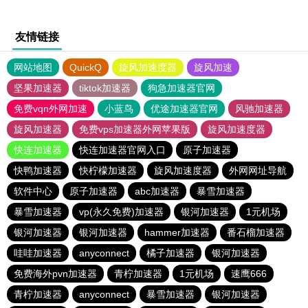
友情链接
网站地图
QuickQ
旋风加速度器
旋风加速
坚果加速器
tiktok加速器
狗急加速器官网
免费vqn外网加速
小蓝鸟
优途加速器官网
风驰加速器
旋风加速器
免费vps加速器外网苹果版
旋风加速度器
快连加速器
快连加速器官网入口
原子加速器
快鸭加速器
快柠檬加速器
旋风加速度器
外网网址导航
软件中心
原子加速器
abc加速器
暴雪加速器
暴雪加速器
vp(永久免费)加速器
银河加速器
1元机场
银河加速器
银河加速器
hammer加速器
番石榴加速器
哇哇加速器
anyconnect
橘子加速器
银河加速器
免费海外pvn加速器
青柠加速器
1元机场
速鹰666
青柠加速器
anyconnect
暴雪加速器
银河加速器