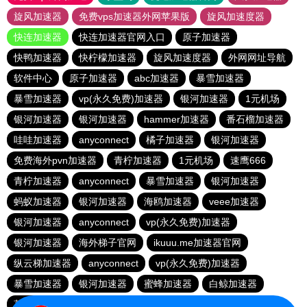
旋风加速器
免费vps加速器外网苹果版
旋风加速度器
快连加速器
快连加速器官网入口
原子加速器
快鸭加速器
快柠檬加速器
旋风加速度器
外网网址导航
软件中心
原子加速器
abc加速器
暴雪加速器
暴雪加速器
vp(永久免费)加速器
银河加速器
1元机场
银河加速器
银河加速器
hammer加速器
番石榴加速器
哇哇加速器
anyconnect
橘子加速器
银河加速器
免费海外pvn加速器
青柠加速器
1元机场
速鹰666
青柠加速器
anyconnect
暴雪加速器
银河加速器
蚂蚁加速器
银河加速器
海鸥加速器
veee加速器
银河加速器
anyconnect
vp(永久免费)加速器
银河加速器
海外梯子官网
ikuuu.me加速器官网
纵云梯加速器
anyconnect
vp(永久免费)加速器
暴雪加速器
银河加速器
蜜蜂加速器
白鲸加速器
荔枝加速器