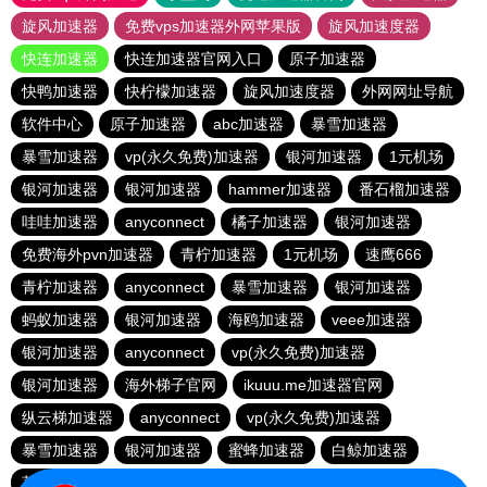
旋风加速器
免费vps加速器外网苹果版
旋风加速度器
快连加速器
快连加速器官网入口
原子加速器
快鸭加速器
快柠檬加速器
旋风加速度器
外网网址导航
软件中心
原子加速器
abc加速器
暴雪加速器
暴雪加速器
vp(永久免费)加速器
银河加速器
1元机场
银河加速器
银河加速器
hammer加速器
番石榴加速器
哇哇加速器
anyconnect
橘子加速器
银河加速器
免费海外pvn加速器
青柠加速器
1元机场
速鹰666
青柠加速器
anyconnect
暴雪加速器
银河加速器
蚂蚁加速器
银河加速器
海鸥加速器
veee加速器
银河加速器
anyconnect
vp(永久免费)加速器
银河加速器
海外梯子官网
ikuuu.me加速器官网
纵云梯加速器
anyconnect
vp(永久免费)加速器
暴雪加速器
银河加速器
蜜蜂加速器
白鲸加速器
荔枝加速器