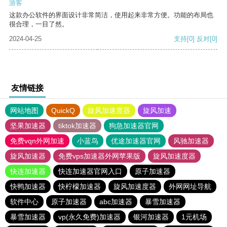
游客
这款办公软件的界面设计非常简洁，使用起来非常方便。功能的布局也
很合理，一目了然。
2024-04-25
支持
[0]
反对
[0]
友情链接
网站地图
QuickQ
旋风加速度器
旋风加速
坚果加速器
tiktok加速器
狗急加速器官网
免费vqn外网加速
小蓝鸟
优途加速器官网
风驰加速器
旋风加速器
免费vps加速器外网苹果版
旋风加速度器
快连加速器
快连加速器官网入口
原子加速器
快鸭加速器
快柠檬加速器
旋风加速度器
外网网址导航
软件中心
原子加速器
abc加速器
暴雪加速器
暴雪加速器
vp(永久免费)加速器
银河加速器
1元机场