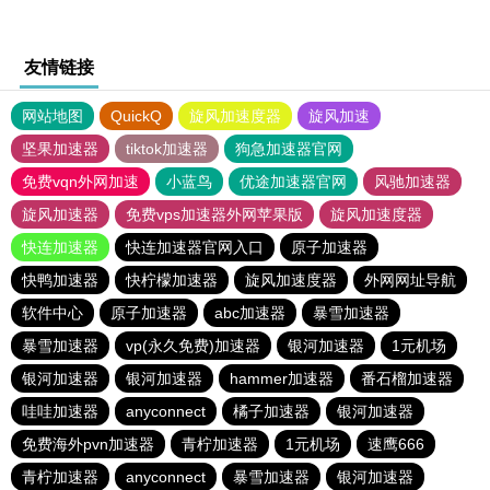
友情链接
网站地图
QuickQ
旋风加速度器
旋风加速
坚果加速器
tiktok加速器
狗急加速器官网
免费vqn外网加速
小蓝鸟
优途加速器官网
风驰加速器
旋风加速器
免费vps加速器外网苹果版
旋风加速度器
快连加速器
快连加速器官网入口
原子加速器
快鸭加速器
快柠檬加速器
旋风加速度器
外网网址导航
软件中心
原子加速器
abc加速器
暴雪加速器
暴雪加速器
vp(永久免费)加速器
银河加速器
1元机场
银河加速器
银河加速器
hammer加速器
番石榴加速器
哇哇加速器
anyconnect
橘子加速器
银河加速器
免费海外pvn加速器
青柠加速器
1元机场
速鹰666
青柠加速器
anyconnect
暴雪加速器
银河加速器