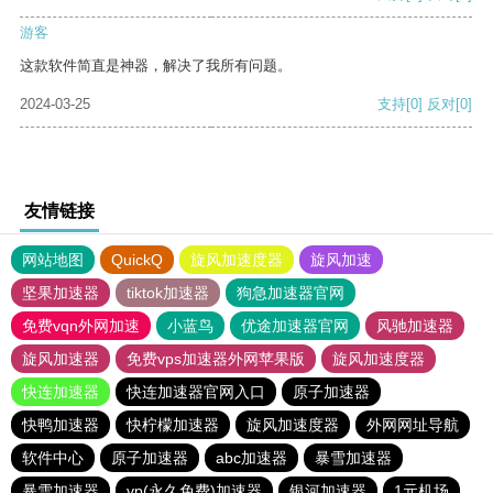
游客
这款软件简直是神器，解决了我所有问题。
2024-03-25
支持
[0]
反对
[0]
友情链接
网站地图
QuickQ
旋风加速度器
旋风加速
坚果加速器
tiktok加速器
狗急加速器官网
免费vqn外网加速
小蓝鸟
优途加速器官网
风驰加速器
旋风加速器
免费vps加速器外网苹果版
旋风加速度器
快连加速器
快连加速器官网入口
原子加速器
快鸭加速器
快柠檬加速器
旋风加速度器
外网网址导航
软件中心
原子加速器
abc加速器
暴雪加速器
暴雪加速器
vp(永久免费)加速器
银河加速器
1元机场