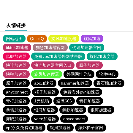
友情链接
网站地图
QuickQ
旋风加速度器
旋风加速
tiktok加速器
狗急加速器官网
优途加速器官网
风驰加速器
免费vps加速器外网苹果版
旋风加速度器
快连加速器
快连加速器官网入口
原子加速器
快鸭加速器
旋风加速度器
外网网址导航
软件中心
原子加速器
abc加速器
hammer加速器
番石榴加速器
anyconnect
橘子加速器
免费海外pvn加速器
青柠加速器
1元机场
速鹰666
青柠加速器
暴雪加速器
银河加速器
蚂蚁加速器
银河加速器
海鸥加速器
veee加速器
anyconnect
vp(永久免费)加速器
银河加速器
海外梯子官网