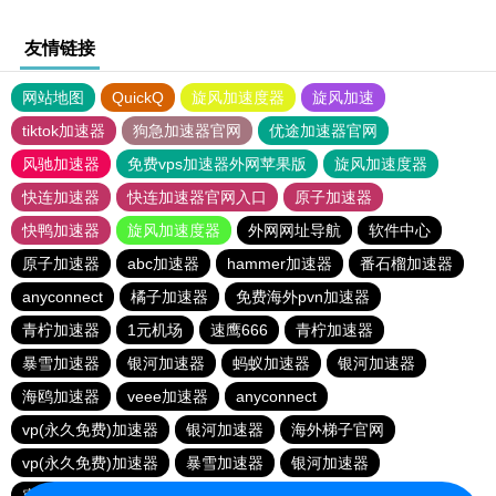
友情链接
网站地图
QuickQ
旋风加速度器
旋风加速
tiktok加速器
狗急加速器官网
优途加速器官网
风驰加速器
免费vps加速器外网苹果版
旋风加速度器
快连加速器
快连加速器官网入口
原子加速器
快鸭加速器
旋风加速度器
外网网址导航
软件中心
原子加速器
abc加速器
hammer加速器
番石榴加速器
anyconnect
橘子加速器
免费海外pvn加速器
青柠加速器
1元机场
速鹰666
青柠加速器
暴雪加速器
银河加速器
蚂蚁加速器
银河加速器
海鸥加速器
veee加速器
anyconnect
vp(永久免费)加速器
银河加速器
海外梯子官网
vp(永久免费)加速器
暴雪加速器
银河加速器