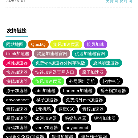
2025-07-01
支持
[0]
反对
[0]
友情链接
网站地图
QuickQ
旋风加速度器
旋风加速
tiktok加速器
狗急加速器官网
优途加速器官网
风驰加速器
免费vps加速器外网苹果版
旋风加速度器
快连加速器
快连加速器官网入口
原子加速器
快鸭加速器
旋风加速度器
外网网址导航
软件中心
原子加速器
abc加速器
hammer加速器
番石榴加速器
anyconnect
橘子加速器
免费海外pvn加速器
青柠加速器
1元机场
速鹰666
青柠加速器
暴雪加速器
银河加速器
蚂蚁加速器
银河加速器
海鸥加速器
veee加速器
anyconnect
vp(永久免费)加速器
银河加速器
海外梯子官网