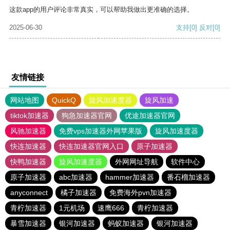
这款app的用户评论非常真实，可以帮助我做出更准确的选择。
2025-06-30
支持
[0]
反对
[0]
友情链接
网站地图
QuickQ
旋风加速度器
旋风加速
tiktok加速器
狗急加速器官网
优途加速器官网
风驰加速器
免费vps加速器外网苹果版
旋风加速度器
快连加速器
快连加速器官网入口
原子加速器
快鸭加速器
旋风加速度器
外网网址导航
软件中心
原子加速器
abc加速器
hammer加速器
番石榴加速器
anyconnect
橘子加速器
免费海外pvn加速器
青柠加速器
1元机场
速鹰666
青柠加速器
暴雪加速器
银河加速器
蚂蚁加速器
银河加速器