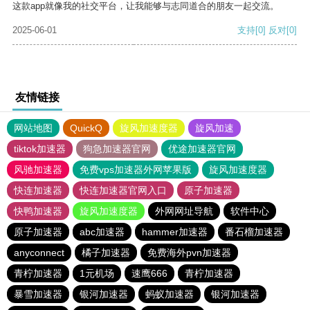
这款app就像我的社交平台，让我能够与志同道合的朋友一起交流。
2025-06-01
支持
[0]
反对
[0]
友情链接
网站地图
QuickQ
旋风加速度器
旋风加速
tiktok加速器
狗急加速器官网
优途加速器官网
风驰加速器
免费vps加速器外网苹果版
旋风加速度器
快连加速器
快连加速器官网入口
原子加速器
快鸭加速器
旋风加速度器
外网网址导航
软件中心
原子加速器
abc加速器
hammer加速器
番石榴加速器
anyconnect
橘子加速器
免费海外pvn加速器
青柠加速器
1元机场
速鹰666
青柠加速器
暴雪加速器
银河加速器
蚂蚁加速器
银河加速器