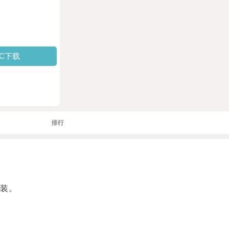
PC下载
排行
装。