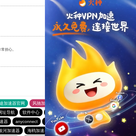
支持
[0]
反对
[0]
非常担心。
支持
[0]
反对
[0]
途加速器官网
风驰加速器
旋风加速器
网址导航
软件中心
原子加速器
abc加速器
暴雪加速器
速器
anyconnect
橘子加速器
银河加速器
银河加速器
海鸥加速器
veee加速器
银河加速器