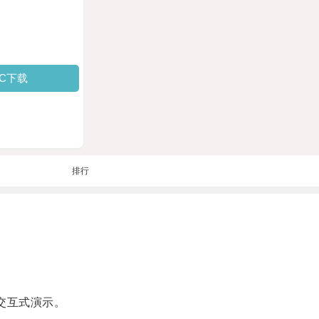
PC下载
排行
交互式演示。