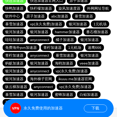
快连加速器
快连加速器官网入口
原子加速器
快鸭加速器
快柠檬加速器
旋风加速度器
外网网址导航
软件中心
原子加速器
abc加速器
暴雪加速器
暴雪加速器
vp(永久免费)加速器
银河加速器
1元机场
银河加速器
银河加速器
hammer加速器
番石榴加速器
哇哇加速器
anyconnect
橘子加速器
银河加速器
免费海外pvn加速器
青柠加速器
1元机场
速鹰666
青柠加速器
anyconnect
暴雪加速器
银河加速器
蚂蚁加速器
银河加速器
海鸥加速器
veee加速器
银河加速器
anyconnect
vp(永久免费)加速器
银河加速器
海外梯子官网
ikuuu.me加速器官网
纵云梯加速器
anyconnect
vp(永久免费)加速器
暴雪加速器
银河加速器
蜜蜂加速器
白鲸加速器
荔枝加速器
永久免费使用的加速器
下载