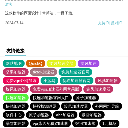
游客
这款软件的界面设计非常简洁，一目了然。
2024-07-14
支持
[0]
反对
[0]
友情链接
网站地图
QuickQ
旋风加速度器
旋风加速
坚果加速器
tiktok加速器
狗急加速器官网
免费vqn外网加速
小蓝鸟
优途加速器官网
风驰加速器
旋风加速器
免费vps加速器外网苹果版
旋风加速度器
快连加速器
快连加速器官网入口
原子加速器
快鸭加速器
快柠檬加速器
旋风加速度器
外网网址导航
软件中心
原子加速器
abc加速器
暴雪加速器
暴雪加速器
vp(永久免费)加速器
银河加速器
1元机场