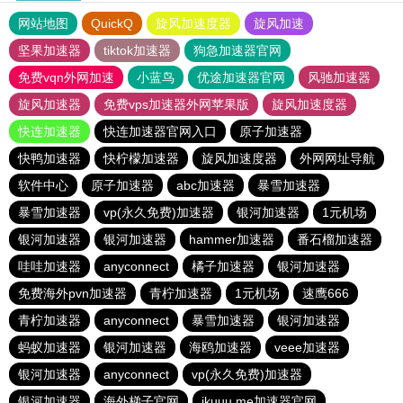
网站地图
QuickQ
旋风加速度器
旋风加速
坚果加速器
tiktok加速器
狗急加速器官网
免费vqn外网加速
小蓝鸟
优途加速器官网
风驰加速器
旋风加速器
免费vps加速器外网苹果版
旋风加速度器
快连加速器
快连加速器官网入口
原子加速器
快鸭加速器
快柠檬加速器
旋风加速度器
外网网址导航
软件中心
原子加速器
abc加速器
暴雪加速器
暴雪加速器
vp(永久免费)加速器
银河加速器
1元机场
银河加速器
银河加速器
hammer加速器
番石榴加速器
哇哇加速器
anyconnect
橘子加速器
银河加速器
免费海外pvn加速器
青柠加速器
1元机场
速鹰666
青柠加速器
anyconnect
暴雪加速器
银河加速器
蚂蚁加速器
银河加速器
海鸥加速器
veee加速器
银河加速器
anyconnect
vp(永久免费)加速器
银河加速器
海外梯子官网
ikuuu.me加速器官网