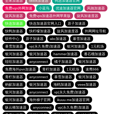
坚果加速器
tiktok加速器
狗急加速器官网
免费vqn外网加速
小蓝鸟
优途加速器官网
风驰加速器
旋风加速器
免费vps加速器外网苹果版
旋风加速度器
快连加速器
快连加速器官网入口
原子加速器
快鸭加速器
快柠檬加速器
旋风加速度器
外网网址导航
软件中心
原子加速器
abc加速器
暴雪加速器
暴雪加速器
vp(永久免费)加速器
银河加速器
1元机场
银河加速器
银河加速器
hammer加速器
番石榴加速器
哇哇加速器
anyconnect
橘子加速器
银河加速器
免费海外pvn加速器
青柠加速器
1元机场
速鹰666
青柠加速器
anyconnect
暴雪加速器
银河加速器
蚂蚁加速器
银河加速器
海鸥加速器
veee加速器
银河加速器
anyconnect
vp(永久免费)加速器
银河加速器
海外梯子官网
ikuuu.me加速器官网
纵云梯加速器
anyconnect
vp(永久免费)加速器