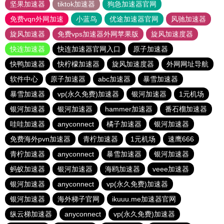
坚果加速器
tiktok加速器
狗急加速器官网
免费vqn外网加速
小蓝鸟
优途加速器官网
风驰加速器
旋风加速器
免费vps加速器外网苹果版
旋风加速度器
快连加速器
快连加速器官网入口
原子加速器
快鸭加速器
快柠檬加速器
旋风加速度器
外网网址导航
软件中心
原子加速器
abc加速器
暴雪加速器
暴雪加速器
vp(永久免费)加速器
银河加速器
1元机场
银河加速器
银河加速器
hammer加速器
番石榴加速器
哇哇加速器
anyconnect
橘子加速器
银河加速器
免费海外pvn加速器
青柠加速器
1元机场
速鹰666
青柠加速器
anyconnect
暴雪加速器
银河加速器
蚂蚁加速器
银河加速器
海鸥加速器
veee加速器
银河加速器
anyconnect
vp(永久免费)加速器
银河加速器
海外梯子官网
ikuuu.me加速器官网
纵云梯加速器
anyconnect
vp(永久免费)加速器