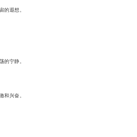
宙的遐想。
荡的宁静。
激和兴奋。