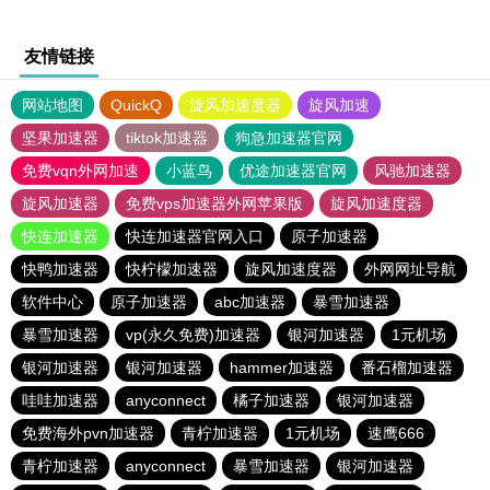
友情链接
网站地图
QuickQ
旋风加速度器
旋风加速
坚果加速器
tiktok加速器
狗急加速器官网
免费vqn外网加速
小蓝鸟
优途加速器官网
风驰加速器
旋风加速器
免费vps加速器外网苹果版
旋风加速度器
快连加速器
快连加速器官网入口
原子加速器
快鸭加速器
快柠檬加速器
旋风加速度器
外网网址导航
软件中心
原子加速器
abc加速器
暴雪加速器
暴雪加速器
vp(永久免费)加速器
银河加速器
1元机场
银河加速器
银河加速器
hammer加速器
番石榴加速器
哇哇加速器
anyconnect
橘子加速器
银河加速器
免费海外pvn加速器
青柠加速器
1元机场
速鹰666
青柠加速器
anyconnect
暴雪加速器
银河加速器