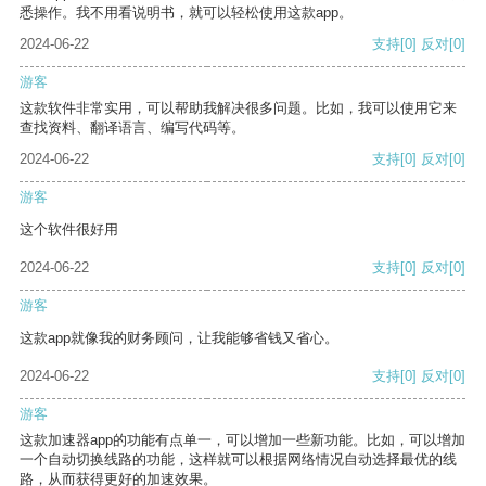
悉操作。我不用看说明书，就可以轻松使用这款app。
2024-06-22
支持
[0]
反对
[0]
游客
这款软件非常实用，可以帮助我解决很多问题。比如，我可以使用它来
查找资料、翻译语言、编写代码等。
2024-06-22
支持
[0]
反对
[0]
游客
这个软件很好用
2024-06-22
支持
[0]
反对
[0]
游客
这款app就像我的财务顾问，让我能够省钱又省心。
2024-06-22
支持
[0]
反对
[0]
游客
这款加速器app的功能有点单一，可以增加一些新功能。比如，可以增加
一个自动切换线路的功能，这样就可以根据网络情况自动选择最优的线
路，从而获得更好的加速效果。