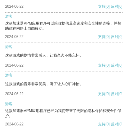
2024-06-22
支持
[0]
反对
[0]
游客
这款加速器VPM应用程序可以给你提供最高速度和安全性的连接，并帮
助你在网络上自由移动。
2024-06-22
支持
[0]
反对
[0]
游客
这款游戏的剧情非常感人，让我久久不能忘怀。
2024-06-22
支持
[0]
反对
[0]
游客
这款游戏的音乐非常优美，听了让人心旷神怡。
2024-06-22
支持
[0]
反对
[0]
游客
这款加速器VPM应用程序已经为我们带来了无限的隐私保护和安全性保
护。
2024-06-22
支持
[0]
反对
[0]