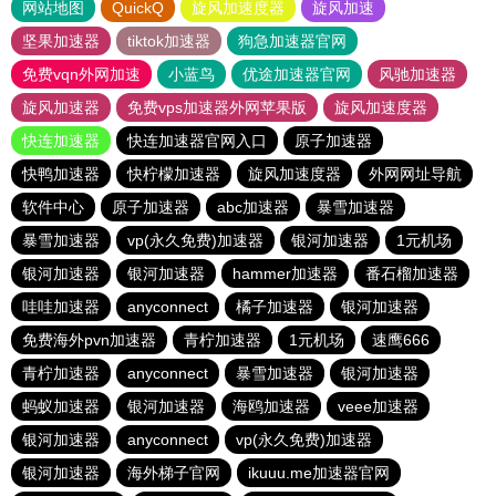
网站地图
QuickQ
旋风加速度器
旋风加速
坚果加速器
tiktok加速器
狗急加速器官网
免费vqn外网加速
小蓝鸟
优途加速器官网
风驰加速器
旋风加速器
免费vps加速器外网苹果版
旋风加速度器
快连加速器
快连加速器官网入口
原子加速器
快鸭加速器
快柠檬加速器
旋风加速度器
外网网址导航
软件中心
原子加速器
abc加速器
暴雪加速器
暴雪加速器
vp(永久免费)加速器
银河加速器
1元机场
银河加速器
银河加速器
hammer加速器
番石榴加速器
哇哇加速器
anyconnect
橘子加速器
银河加速器
免费海外pvn加速器
青柠加速器
1元机场
速鹰666
青柠加速器
anyconnect
暴雪加速器
银河加速器
蚂蚁加速器
银河加速器
海鸥加速器
veee加速器
银河加速器
anyconnect
vp(永久免费)加速器
银河加速器
海外梯子官网
ikuuu.me加速器官网