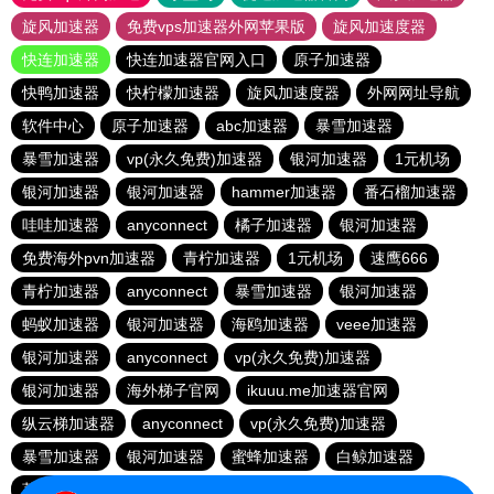
旋风加速器
免费vps加速器外网苹果版
旋风加速度器
快连加速器
快连加速器官网入口
原子加速器
快鸭加速器
快柠檬加速器
旋风加速度器
外网网址导航
软件中心
原子加速器
abc加速器
暴雪加速器
暴雪加速器
vp(永久免费)加速器
银河加速器
1元机场
银河加速器
银河加速器
hammer加速器
番石榴加速器
哇哇加速器
anyconnect
橘子加速器
银河加速器
免费海外pvn加速器
青柠加速器
1元机场
速鹰666
青柠加速器
anyconnect
暴雪加速器
银河加速器
蚂蚁加速器
银河加速器
海鸥加速器
veee加速器
银河加速器
anyconnect
vp(永久免费)加速器
银河加速器
海外梯子官网
ikuuu.me加速器官网
纵云梯加速器
anyconnect
vp(永久免费)加速器
暴雪加速器
银河加速器
蜜蜂加速器
白鲸加速器
荔枝加速器