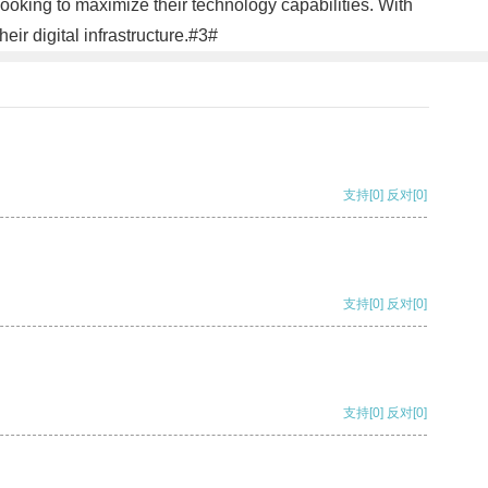
ooking to maximize their technology capabilities. With
eir digital infrastructure.#3#
支持
[0]
反对
[0]
支持
[0]
反对
[0]
支持
[0]
反对
[0]