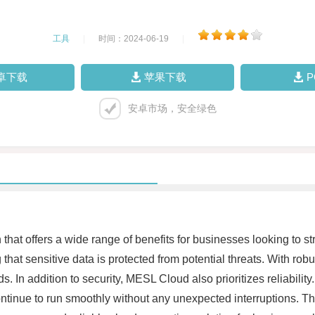
工具
|
时间：2024-06-19
|
卓下载
苹果下载
安卓市场，安全绿色
hat offers a wide range of benefits for businesses looking to str
 that sensitive data is protected from potential threats. With rob
ds. In addition to security, MESL Cloud also prioritizes reliabili
ntinue to run smoothly without any unexpected interruptions. This 