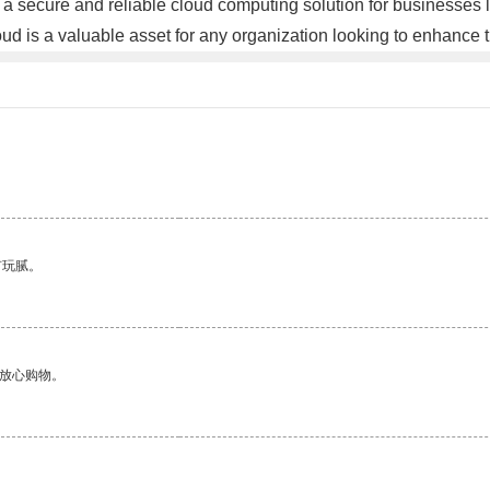
 a secure and reliable cloud computing solution for businesses l
ud is a valuable asset for any organization looking to enhance th
有玩腻。
够放心购物。
。