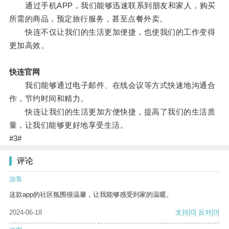
通过手机APP，我们能够迅速联系到朋友和家人，购买
所需的商品，预定旅行服务，甚至点餐外卖。
快连不仅让我们的生活更加便捷，也使我们的工作变得
更加高效。
快连官网
我们能够通过电子邮件、在线会议等方式快速地沟通合
作，节约时间和精力。
快连让我们的生活更加方便快捷，提高了我们的生活质
量，让我们能够更好地享受生活。
#3#
评论
游客
这款app的社区氛围很温馨，让我能够感受到家的温暖。
2024-06-18
支持
[0]
反对
[0]