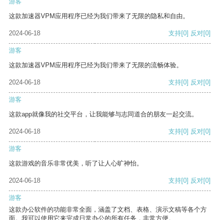
游客
这款加速器VPM应用程序已经为我们带来了无限的隐私和自由。
2024-06-18
支持
[0]
反对
[0]
游客
这款加速器VPM应用程序已经为我们带来了无限的流畅体验。
2024-06-18
支持
[0]
反对
[0]
游客
这款app就像我的社交平台，让我能够与志同道合的朋友一起交流。
2024-06-18
支持
[0]
反对
[0]
游客
这款游戏的音乐非常优美，听了让人心旷神怡。
2024-06-18
支持
[0]
反对
[0]
游客
这款办公软件的功能非常全面，涵盖了文档、表格、演示文稿等各个方
面。我可以使用它来完成日常办公的所有任务，非常方便。