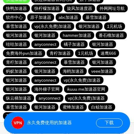
快鸭加速器
快柠檬加速器
旋风加速度器
外网网址导航
软件中心
原子加速器
abc加速器
暴雪加速器
暴雪加速器
vp(永久免费)加速器
银河加速器
1元机场
银河加速器
银河加速器
hammer加速器
番石榴加速器
哇哇加速器
anyconnect
橘子加速器
银河加速器
免费海外pvn加速器
青柠加速器
1元机场
速鹰666
青柠加速器
anyconnect
暴雪加速器
银河加速器
蚂蚁加速器
银河加速器
海鸥加速器
veee加速器
银河加速器
anyconnect
vp(永久免费)加速器
银河加速器
海外梯子官网
ikuuu.me加速器官网
纵云梯加速器
anyconnect
vp(永久免费)加速器
暴雪加速器
银河加速器
蜜蜂加速器
白鲸加速器
荔枝加速器
永久免费使用的加速器
下载
0.332152s
首页
安卓
苹果
排行
推荐