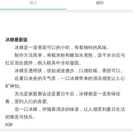
简介
排行
冰粿最新版
冰粿是一道香甜可口的小吃，有着独特的风味。
制作方法简单，将糯米粉和糖加水煮熟，沥干水分后与
红豆混合搅拌，倒入模具中冷却凝固。
冰粿呈透明状，状如凌波微步，口感软糯，香甜可口。
在夏日炎炎的天气里，一口冰粿带来的清凉感觉让人心
旷神怡。
无论是家庭聚会还是夏日午后，冰粿都是一道美味佳
肴，受到人们的喜爱。
尝一口冰粿，伴随着清凉的味道，让人感受到夏日生活
的惬意与快乐。
#3#