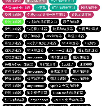
坚果加速器
tiktok加速器
狗急加速器官网
免费vqn外网加速
小蓝鸟
优途加速器官网
风驰加速器
旋风加速器
免费vps加速器外网苹果版
旋风加速度器
快连加速器
快连加速器官网入口
原子加速器
快鸭加速器
快柠檬加速器
旋风加速度器
外网网址导航
软件中心
原子加速器
abc加速器
暴雪加速器
暴雪加速器
vp(永久免费)加速器
银河加速器
1元机场
银河加速器
银河加速器
hammer加速器
番石榴加速器
哇哇加速器
anyconnect
橘子加速器
银河加速器
免费海外pvn加速器
青柠加速器
1元机场
速鹰666
青柠加速器
anyconnect
暴雪加速器
银河加速器
蚂蚁加速器
银河加速器
海鸥加速器
veee加速器
银河加速器
anyconnect
vp(永久免费)加速器
银河加速器
海外梯子官网
ikuuu.me加速器官网
纵云梯加速器
anyconnect
vp(永久免费)加速器