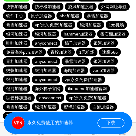
快鸭加速器
快柠檬加速器
旋风加速度器
外网网址导航
软件中心
原子加速器
abc加速器
暴雪加速器
暴雪加速器
vp(永久免费)加速器
银河加速器
1元机场
银河加速器
银河加速器
hammer加速器
番石榴加速器
哇哇加速器
anyconnect
橘子加速器
银河加速器
免费海外pvn加速器
青柠加速器
1元机场
速鹰666
青柠加速器
anyconnect
暴雪加速器
银河加速器
蚂蚁加速器
银河加速器
海鸥加速器
veee加速器
银河加速器
anyconnect
vp(永久免费)加速器
银河加速器
海外梯子官网
ikuuu.me加速器官网
纵云梯加速器
anyconnect
vp(永久免费)加速器
暴雪加速器
银河加速器
蜜蜂加速器
白鲸加速器
荔枝加速器
永久免费使用的加速器
下载
0.401052s
首页
安卓
苹果
排行
推荐