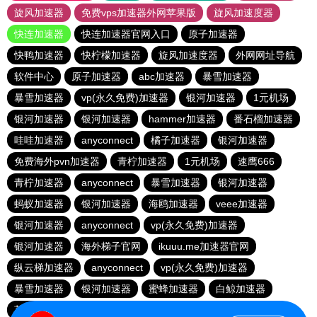
旋风加速器
免费vps加速器外网苹果版
旋风加速度器
快连加速器
快连加速器官网入口
原子加速器
快鸭加速器
快柠檬加速器
旋风加速度器
外网网址导航
软件中心
原子加速器
abc加速器
暴雪加速器
暴雪加速器
vp(永久免费)加速器
银河加速器
1元机场
银河加速器
银河加速器
hammer加速器
番石榴加速器
哇哇加速器
anyconnect
橘子加速器
银河加速器
免费海外pvn加速器
青柠加速器
1元机场
速鹰666
青柠加速器
anyconnect
暴雪加速器
银河加速器
蚂蚁加速器
银河加速器
海鸥加速器
veee加速器
银河加速器
anyconnect
vp(永久免费)加速器
银河加速器
海外梯子官网
ikuuu.me加速器官网
纵云梯加速器
anyconnect
vp(永久免费)加速器
暴雪加速器
银河加速器
蜜蜂加速器
白鲸加速器
荔枝加速器