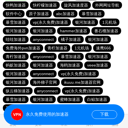
快鸭加速器
快柠檬加速器
旋风加速度器
外网网址导航
软件中心
原子加速器
abc加速器
暴雪加速器
暴雪加速器
vp(永久免费)加速器
银河加速器
1元机场
银河加速器
银河加速器
hammer加速器
番石榴加速器
哇哇加速器
anyconnect
橘子加速器
银河加速器
免费海外pvn加速器
青柠加速器
1元机场
速鹰666
青柠加速器
anyconnect
暴雪加速器
银河加速器
蚂蚁加速器
银河加速器
海鸥加速器
veee加速器
银河加速器
anyconnect
vp(永久免费)加速器
银河加速器
海外梯子官网
ikuuu.me加速器官网
纵云梯加速器
anyconnect
vp(永久免费)加速器
暴雪加速器
银河加速器
蜜蜂加速器
白鲸加速器
荔枝加速器
永久免费使用的加速器
下载
0.271085s
首页
安卓
苹果
排行
推荐