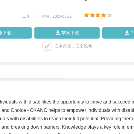
工具
|
时间：2024-05-25
|
卓下载
苹果下载
安卓市场，安全绿色
duals with disabilities the opportunity to thrive and succeed in
ng, and Choice - OKANC helps to empower individuals with disabi
duals with disabilities to reach their full potential. Providing t
on and breaking down barriers. Knowledge plays a key role in emp