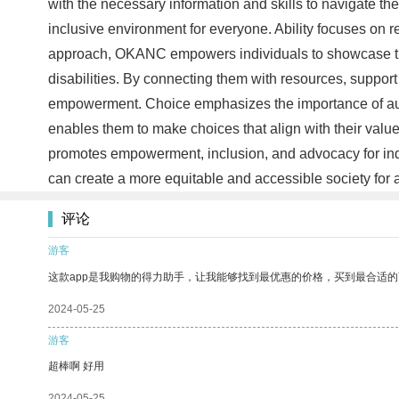
with the necessary information and skills to navigate t
inclusive environment for everyone. Ability focuses on re
approach, OKANC empowers individuals to showcase their 
disabilities. By connecting them with resources, suppor
empowerment. Choice emphasizes the importance of auton
enables them to make choices that align with their value
promotes empowerment, inclusion, and advocacy for indiv
can create a more equitable and accessible society for a
评论
游客
这款app是我购物的得力助手，让我能够找到最优惠的价格，买到最合适
2024-05-25
游客
超棒啊 好用
2024-05-25