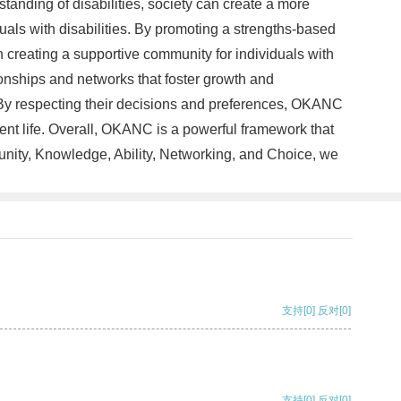
anding of disabilities, society can create a more
duals with disabilities. By promoting a strengths-based
 creating a supportive community for individuals with
ionships and networks that foster growth and
 By respecting their decisions and preferences, OKANC
dent life. Overall, OKANC is a powerful framework that
unity, Knowledge, Ability, Networking, and Choice, we
支持
[0]
反对
[0]
支持
[0]
反对
[0]