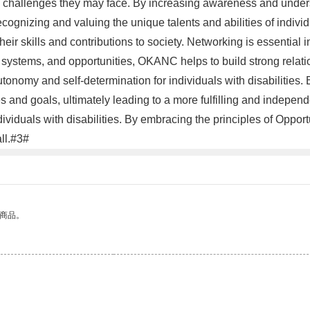
he challenges they may face. By increasing awareness and underst
cognizing and valuing the unique talents and abilities of indivi
skills and contributions to society. Networking is essential in
t systems, and opportunities, OKANC helps to build strong relat
omy and self-determination for individuals with disabilities.
s and goals, ultimately leading to a more fulfilling and indepen
iduals with disabilities. By embracing the principles of Opport
ll.#3#
的商品。