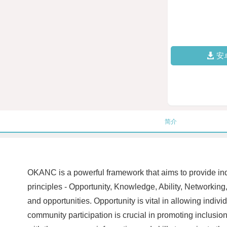
安
简介
OKANC is a powerful framework that aims to provide indivi
principles - Opportunity, Knowledge, Ability, Networki
and opportunities. Opportunity is vital in allowing indivi
community participation is crucial in promoting inclusi