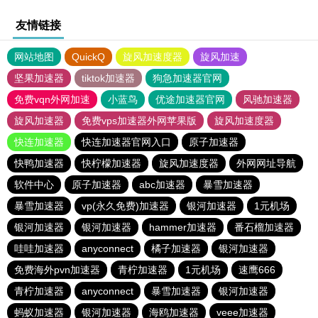
友情链接
网站地图
QuickQ
旋风加速度器
旋风加速
坚果加速器
tiktok加速器
狗急加速器官网
免费vqn外网加速
小蓝鸟
优途加速器官网
风驰加速器
旋风加速器
免费vps加速器外网苹果版
旋风加速度器
快连加速器
快连加速器官网入口
原子加速器
快鸭加速器
快柠檬加速器
旋风加速度器
外网网址导航
软件中心
原子加速器
abc加速器
暴雪加速器
暴雪加速器
vp(永久免费)加速器
银河加速器
1元机场
银河加速器
银河加速器
hammer加速器
番石榴加速器
哇哇加速器
anyconnect
橘子加速器
银河加速器
免费海外pvn加速器
青柠加速器
1元机场
速鹰666
青柠加速器
anyconnect
暴雪加速器
银河加速器
蚂蚁加速器
银河加速器
海鸥加速器
veee加速器