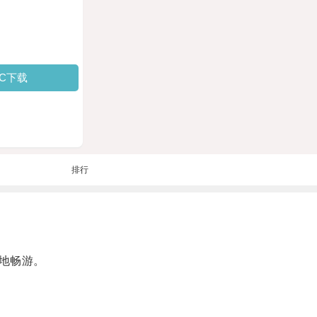
PC下载
排行
地畅游。