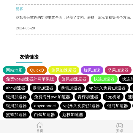
游客
这款办公软件的功能非常全面，涵盖了文档、表格、演示文稿等各个方面
2024-05-20
友情链接
网站地图
QuickQ
旋风加速度器
旋风加速
坚果加速器
免费vps加速器外网苹果版
旋风加速度器
快连加速器
快连
abc加速器
暴雪加速器
暴雪加速器
vp(永久免费)加速器
银河加速器
免费海外pvn加速器
青柠加速器
1元机场
速
银河加速器
anyconnect
vp(永久免费)加速器
银河加速器
蜜蜂加速器
白鲸加速器
荔枝加速器
首页
安卓