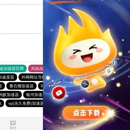
支持
[0]
反对
[0]
途加速器官网
风驰加速器
旋风加速器
加速度器
外网网址导航
软件中心
原子加速器
器
番石榴加速器
哇哇加速器
anyconnect
橘子加速器
蚂蚁加速器
银河加速器
海鸥加速器
veee加速器
t
vp(永久免费)加速器
暴雪加速器
银河加速器
0.206477s
排行
推荐