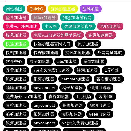
网站地图
QuickQ
旋风加速度器
旋风加速
坚果加速器
tiktok加速器
狗急加速器官网
免费vqn外网加速
小蓝鸟
优途加速器官网
风驰加速器
旋风加速器
免费vps加速器外网苹果版
旋风加速度器
快连加速器
快连加速器官网入口
原子加速器
快鸭加速器
快柠檬加速器
旋风加速度器
外网网址导航
软件中心
原子加速器
abc加速器
暴雪加速器
暴雪加速器
vp(永久免费)加速器
银河加速器
1元机场
银河加速器
银河加速器
hammer加速器
番石榴加速器
哇哇加速器
anyconnect
橘子加速器
银河加速器
免费海外pvn加速器
青柠加速器
1元机场
速鹰666
青柠加速器
anyconnect
暴雪加速器
银河加速器
蚂蚁加速器
银河加速器
海鸥加速器
veee加速器
银河加速器
anyconnect
vp(永久免费)加速器