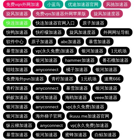
免费vqn外网加速
小蓝鸟
优途加速器官网
风驰加速器
旋风加速器
免费vps加速器外网苹果版
旋风加速度器
快连加速器
快连加速器官网入口
原子加速器
快鸭加速器
快柠檬加速器
旋风加速度器
外网网址导航
软件中心
原子加速器
abc加速器
暴雪加速器
暴雪加速器
vp(永久免费)加速器
银河加速器
1元机场
银河加速器
银河加速器
hammer加速器
番石榴加速器
哇哇加速器
anyconnect
橘子加速器
银河加速器
免费海外pvn加速器
青柠加速器
1元机场
速鹰666
青柠加速器
anyconnect
暴雪加速器
银河加速器
蚂蚁加速器
银河加速器
海鸥加速器
veee加速器
银河加速器
anyconnect
vp(永久免费)加速器
银河加速器
海外梯子官网
ikuuu.me加速器官网
纵云梯加速器
anyconnect
vp(永久免费)加速器
暴雪加速器
银河加速器
蜜蜂加速器
白鲸加速器