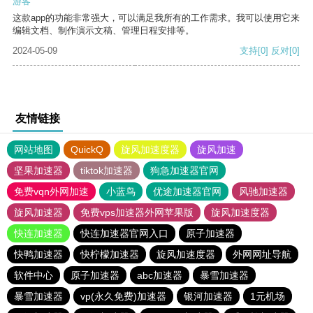
游客
这款app的功能非常强大，可以满足我所有的工作需求。我可以使用它来
编辑文档、制作演示文稿、管理日程安排等。
2024-05-09
支持
[0]
反对
[0]
友情链接
网站地图
QuickQ
旋风加速度器
旋风加速
坚果加速器
tiktok加速器
狗急加速器官网
免费vqn外网加速
小蓝鸟
优途加速器官网
风驰加速器
旋风加速器
免费vps加速器外网苹果版
旋风加速度器
快连加速器
快连加速器官网入口
原子加速器
快鸭加速器
快柠檬加速器
旋风加速度器
外网网址导航
软件中心
原子加速器
abc加速器
暴雪加速器
暴雪加速器
vp(永久免费)加速器
银河加速器
1元机场