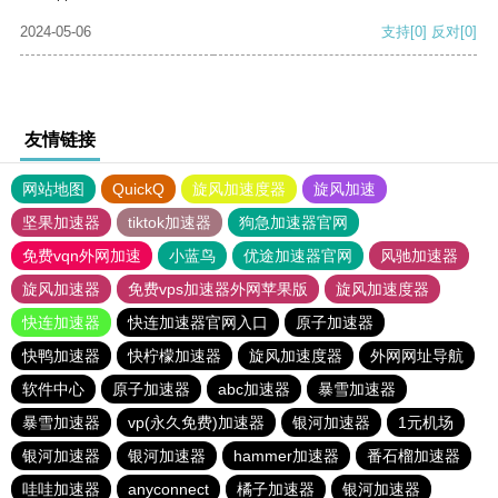
2024-05-06
支持
[0]
反对
[0]
友情链接
网站地图
QuickQ
旋风加速度器
旋风加速
坚果加速器
tiktok加速器
狗急加速器官网
免费vqn外网加速
小蓝鸟
优途加速器官网
风驰加速器
旋风加速器
免费vps加速器外网苹果版
旋风加速度器
快连加速器
快连加速器官网入口
原子加速器
快鸭加速器
快柠檬加速器
旋风加速度器
外网网址导航
软件中心
原子加速器
abc加速器
暴雪加速器
暴雪加速器
vp(永久免费)加速器
银河加速器
1元机场
银河加速器
银河加速器
hammer加速器
番石榴加速器
哇哇加速器
anyconnect
橘子加速器
银河加速器