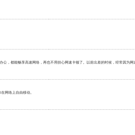
作办公，都能畅享高速网络，再也不用担心网速卡顿了。以前出差的时候，经常因为网
你在网络上自由移动。