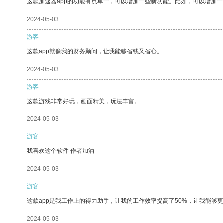
这款加速器app的功能有点单一，可以增加一些新功能。比如，可以增加
2024-05-03
游客
这款app就像我的财务顾问，让我能够省钱又省心。
2024-05-03
游客
这款游戏非常好玩，画面精美，玩法丰富。
2024-05-03
游客
我喜欢这个软件 作者加油
2024-05-03
游客
这款app是我工作上的得力助手，让我的工作效率提高了50%，让我能够
2024-05-03