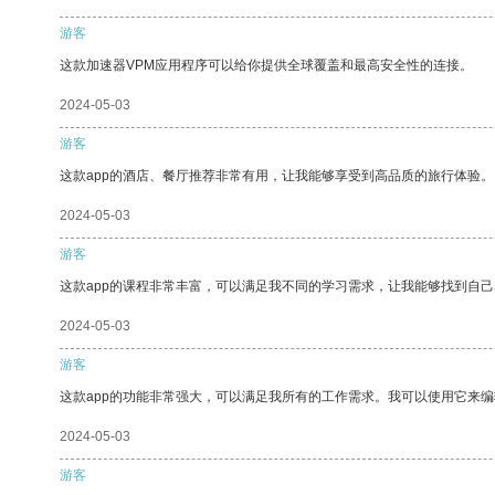
游客
这款加速器VPM应用程序可以给你提供全球覆盖和最高安全性的连接。
2024-05-03
游客
这款app的酒店、餐厅推荐非常有用，让我能够享受到高品质的旅行体验。
2024-05-03
游客
这款app的课程非常丰富，可以满足我不同的学习需求，让我能够找到自
2024-05-03
游客
这款app的功能非常强大，可以满足我所有的工作需求。我可以使用它来
2024-05-03
游客