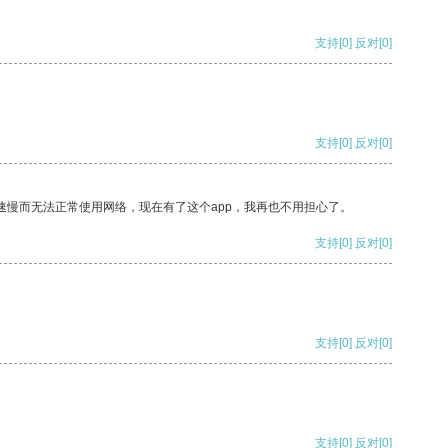
支持
[0]
反对
[0]
支持
[0]
反对
[0]
速慢而无法正常使用网络，现在有了这个app，我再也不用担心了。
支持
[0]
反对
[0]
支持
[0]
反对
[0]
支持
[0]
反对
[0]