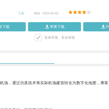
工具
|
时间：2024-05-03
|
卓下载
苹果下载
安卓市场，安全绿色
场，通过仿真技术将实际机场建筑转化为数字化地图，乘客可