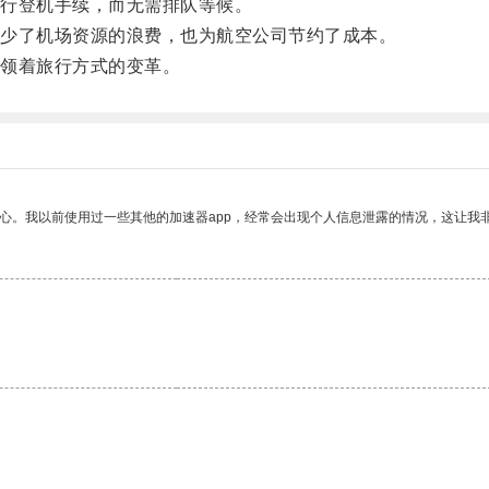
行登机手续，而无需排队等候。
少了机场资源的浪费，也为航空公司节约了成本。
领着旅行方式的变革。
放心。我以前使用过一些其他的加速器app，经常会出现个人信息泄露的情况，这让我