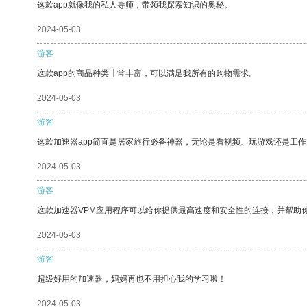
这款app就像我的私人导师，带领我探索知识的奥秘。
2024-05-03
游客
这款app的商品种类非常丰富，可以满足我所有的购物需求。
2024-05-03
游客
这款加速器app简直是居家旅行必备神器，无论是看视频、玩游戏还是工
2024-05-03
游客
这款加速器VPM应用程序可以给你提供最高速度和安全性的连接，并帮助
2024-05-03
游客
超级好用的加速器，妈妈再也不用担心我的学习啦！
2024-05-03