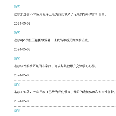
游客
这款加速器VPM应用程序已经为我们带来了无限的隐私保护和自由。
2024-05-03
游客
这款app的社区氛围很温馨，让我能够感受到家的温暖。
2024-05-03
游客
这款软件的社区氛围非常好，可以与其他用户交流学习心得。
2024-05-03
游客
这款加速器VPM应用程序已经为我们带来了无限的流畅体验和安全性保护
2024-05-03
游客