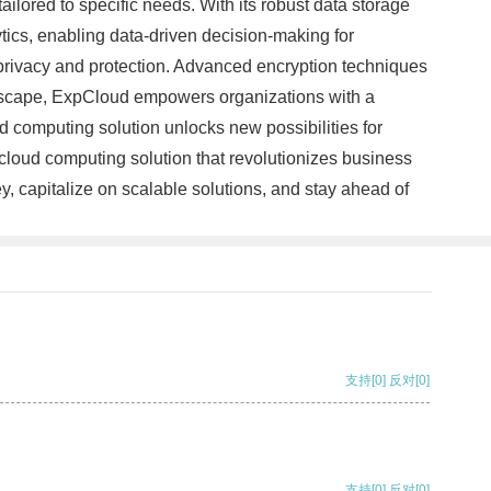
ailored to specific needs. With its robust data storage
tics, enabling data-driven decision-making for
privacy and protection. Advanced encryption techniques
andscape, ExpCloud empowers organizations with a
d computing solution unlocks new possibilities for
 cloud computing solution that revolutionizes business
y, capitalize on scalable solutions, and stay ahead of
支持
[0]
反对
[0]
支持
[0]
反对
[0]