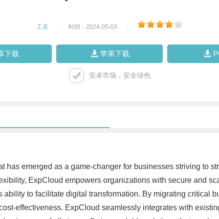
工具
|
时间：2024-05-03
|
卓下载
苹果下载
安卓市场，安全绿色
t has emerged as a game-changer for businesses striving to str
 flexibility, ExpCloud empowers organizations with secure and sc
bility to facilitate digital transformation. By migrating critical
cost-effectiveness. ExpCloud seamlessly integrates with existing