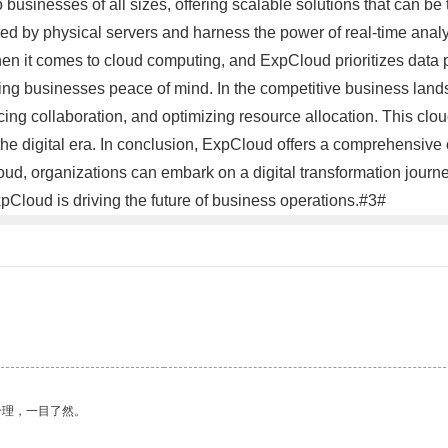
usinesses of all sizes, offering scalable solutions that can be t
d by physical servers and harness the power of real-time analy
en it comes to cloud computing, and ExpCloud prioritizes data 
iving businesses peace of mind. In the competitive business l
ing collaboration, and optimizing resource allocation. This clou
the digital era. In conclusion, ExpCloud offers a comprehensive
ud, organizations can embark on a digital transformation journe
xpCloud is driving the future of business operations.#3#
合理，一目了然。