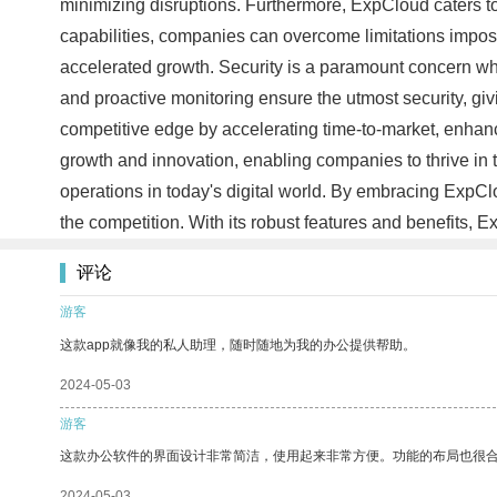
minimizing disruptions. Furthermore, ExpCloud caters to b
capabilities, companies can overcome limitations impose
accelerated growth. Security is a paramount concern wh
and proactive monitoring ensure the utmost security, g
competitive edge by accelerating time-to-market, enhanc
growth and innovation, enabling companies to thrive in 
operations in today's digital world. By embracing ExpClo
the competition. With its robust features and benefits, E
评论
游客
这款app就像我的私人助理，随时随地为我的办公提供帮助。
2024-05-03
游客
这款办公软件的界面设计非常简洁，使用起来非常方便。功能的布局也很
2024-05-03