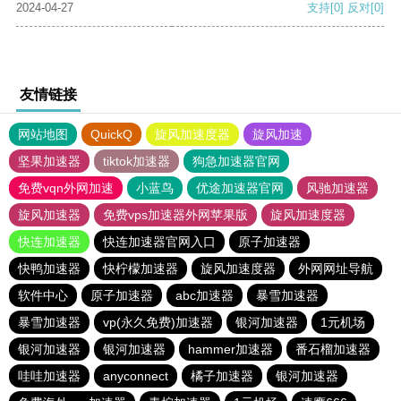
2024-04-27
支持
[0]
反对
[0]
友情链接
网站地图
QuickQ
旋风加速度器
旋风加速
坚果加速器
tiktok加速器
狗急加速器官网
免费vqn外网加速
小蓝鸟
优途加速器官网
风驰加速器
旋风加速器
免费vps加速器外网苹果版
旋风加速度器
快连加速器
快连加速器官网入口
原子加速器
快鸭加速器
快柠檬加速器
旋风加速度器
外网网址导航
软件中心
原子加速器
abc加速器
暴雪加速器
暴雪加速器
vp(永久免费)加速器
银河加速器
1元机场
银河加速器
银河加速器
hammer加速器
番石榴加速器
哇哇加速器
anyconnect
橘子加速器
银河加速器