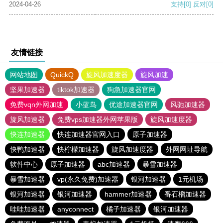
2024-04-26
支持
[0]
反对
[0]
友情链接
网站地图
QuickQ
旋风加速度器
旋风加速
坚果加速器
tiktok加速器
狗急加速器官网
免费vqn外网加速
小蓝鸟
优途加速器官网
风驰加速器
旋风加速器
免费vps加速器外网苹果版
旋风加速度器
快连加速器
快连加速器官网入口
原子加速器
快鸭加速器
快柠檬加速器
旋风加速度器
外网网址导航
软件中心
原子加速器
abc加速器
暴雪加速器
暴雪加速器
vp(永久免费)加速器
银河加速器
1元机场
银河加速器
银河加速器
hammer加速器
番石榴加速器
哇哇加速器
anyconnect
橘子加速器
银河加速器