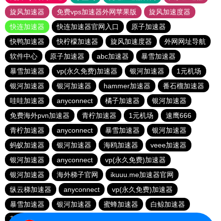
旋风加速器
免费vps加速器外网苹果版
旋风加速度器
快连加速器
快连加速器官网入口
原子加速器
快鸭加速器
快柠檬加速器
旋风加速度器
外网网址导航
软件中心
原子加速器
abc加速器
暴雪加速器
暴雪加速器
vp(永久免费)加速器
银河加速器
1元机场
银河加速器
银河加速器
hammer加速器
番石榴加速器
哇哇加速器
anyconnect
橘子加速器
银河加速器
免费海外pvn加速器
青柠加速器
1元机场
速鹰666
青柠加速器
anyconnect
暴雪加速器
银河加速器
蚂蚁加速器
银河加速器
海鸥加速器
veee加速器
银河加速器
anyconnect
vp(永久免费)加速器
银河加速器
海外梯子官网
ikuuu.me加速器官网
纵云梯加速器
anyconnect
vp(永久免费)加速器
暴雪加速器
银河加速器
蜜蜂加速器
白鲸加速器
荔枝加速器