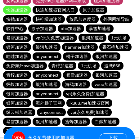
旋风加速器
免费vps加速器外网苹果版
旋风加速度器
快连加速器
快连加速器官网入口
原子加速器
快鸭加速器
快柠檬加速器
旋风加速度器
外网网址导航
软件中心
原子加速器
abc加速器
暴雪加速器
暴雪加速器
vp(永久免费)加速器
银河加速器
1元机场
银河加速器
银河加速器
hammer加速器
番石榴加速器
哇哇加速器
anyconnect
橘子加速器
银河加速器
免费海外pvn加速器
青柠加速器
1元机场
速鹰666
青柠加速器
anyconnect
暴雪加速器
银河加速器
蚂蚁加速器
银河加速器
海鸥加速器
veee加速器
银河加速器
anyconnect
vp(永久免费)加速器
银河加速器
海外梯子官网
ikuuu.me加速器官网
纵云梯加速器
anyconnect
vp(永久免费)加速器
暴雪加速器
银河加速器
蜜蜂加速器
白鲸加速器
荔枝加速器
永久免费使用的加速器
下载